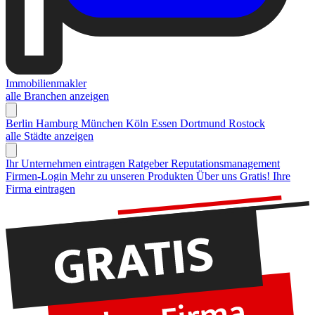
Immobilienmakler
alle Branchen anzeigen
Berlin
Hamburg
München
Köln
Essen
Dortmund
Rostock
alle Städte anzeigen
Ihr Unternehmen eintragen
Ratgeber Reputationsmanagement
Firmen-Login
Mehr zu unseren Produkten
Über uns
Gratis! Ihre
Firma eintragen