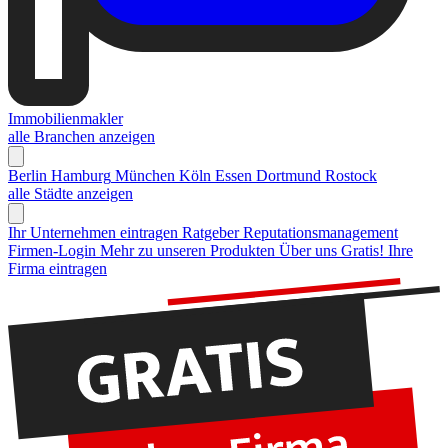
Immobilienmakler
alle Branchen anzeigen
Berlin
Hamburg
München
Köln
Essen
Dortmund
Rostock
alle Städte anzeigen
Ihr Unternehmen eintragen
Ratgeber Reputationsmanagement
Firmen-Login
Mehr zu unseren Produkten
Über uns
Gratis! Ihre
Firma eintragen