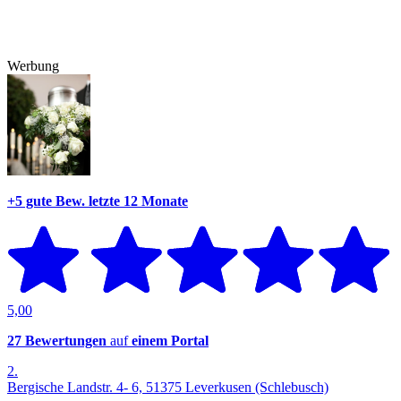
Werbung
+5 gute Bew.
letzte 12 Monate
5,00
27 Bewertungen
auf
einem Portal
2.
Bergische Landstr. 4- 6, 51375 Leverkusen (Schlebusch)