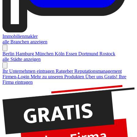
Immobilienmakler
alle Branchen anzeigen
Berlin
Hamburg
München
Köln
Essen
Dortmund
Rostock
alle Städte anzeigen
Ihr Unternehmen eintragen
Ratgeber Reputationsmanagement
Firmen-Login
Mehr zu unseren Produkten
Über uns
Gratis! Ihre
Firma eintragen