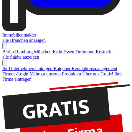
Immobilienmakler
alle Branchen anzeigen
Berlin
Hamburg
München
Köln
Essen
Dortmund
Rostock
alle Städte anzeigen
Ihr Unternehmen eintragen
Ratgeber Reputationsmanagement
Firmen-Login
Mehr zu unseren Produkten
Über uns
Gratis! Ihre
Firma eintragen