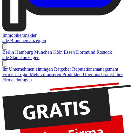
Immobilienmakler
alle Branchen anzeigen
Berlin
Hamburg
München
Köln
Essen
Dortmund
Rostock
alle Städte anzeigen
Ihr Unternehmen eintragen
Ratgeber Reputationsmanagement
Firmen-Login
Mehr zu unseren Produkten
Über uns
Gratis! Ihre
Firma eintragen