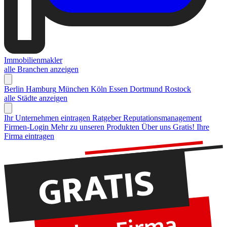
Immobilienmakler
alle Branchen anzeigen
Berlin
Hamburg
München
Köln
Essen
Dortmund
Rostock
alle Städte anzeigen
Ihr Unternehmen eintragen
Ratgeber Reputationsmanagement
Firmen-Login
Mehr zu unseren Produkten
Über uns
Gratis! Ihre
Firma eintragen