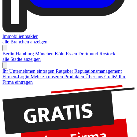
Immobilienmakler
alle Branchen anzeigen
Berlin
Hamburg
München
Köln
Essen
Dortmund
Rostock
alle Städte anzeigen
Ihr Unternehmen eintragen
Ratgeber Reputationsmanagement
Firmen-Login
Mehr zu unseren Produkten
Über uns
Gratis! Ihre
Firma eintragen