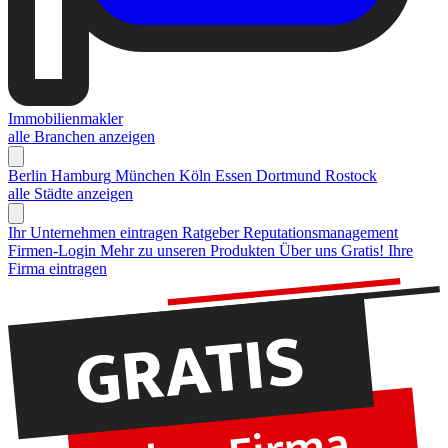
Immobilienmakler
alle Branchen anzeigen
Berlin
Hamburg
München
Köln
Essen
Dortmund
Rostock
alle Städte anzeigen
Ihr Unternehmen eintragen
Ratgeber Reputationsmanagement
Firmen-Login
Mehr zu unseren Produkten
Über uns
Gratis! Ihre
Firma eintragen