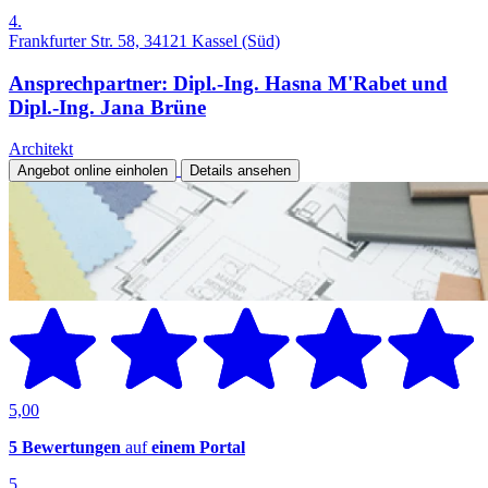
4.
Frankfurter Str. 58, 34121 Kassel (Süd)
Ansprechpartner: Dipl.-Ing. Hasna M'Rabet und
Dipl.-Ing. Jana Brüne
Architekt
Angebot online einholen
Details ansehen
5,00
5 Bewertungen
auf
einem Portal
5.