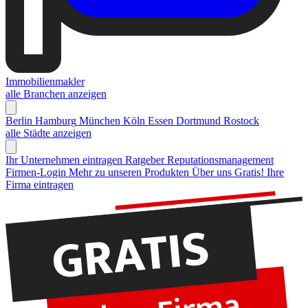
Immobilienmakler
alle Branchen anzeigen
Berlin
Hamburg
München
Köln
Essen
Dortmund
Rostock
alle Städte anzeigen
Ihr Unternehmen eintragen
Ratgeber Reputationsmanagement
Firmen-Login
Mehr zu unseren Produkten
Über uns
Gratis! Ihre
Firma eintragen