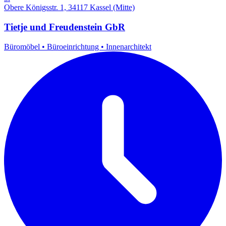
Obere Königsstr. 1, 34117 Kassel (Mitte)
Tietje und Freudenstein GbR
Büromöbel
•
Büroeinrichtung
•
Innenarchitekt