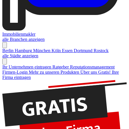
Immobilienmakler
alle Branchen anzeigen
Berlin
Hamburg
München
Köln
Essen
Dortmund
Rostock
alle Städte anzeigen
Ihr Unternehmen eintragen
Ratgeber Reputationsmanagement
Firmen-Login
Mehr zu unseren Produkten
Über uns
Gratis! Ihre
Firma eintragen