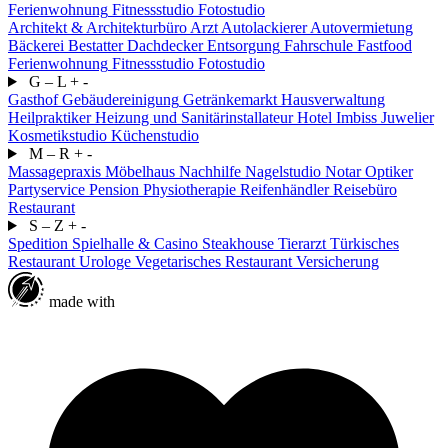
Ferienwohnung
Fitnessstudio
Fotostudio
Architekt & Architekturbüro
Arzt
Autolackierer
Autovermietung
Bäckerei
Bestatter
Dachdecker
Entsorgung
Fahrschule
Fastfood
Ferienwohnung
Fitnessstudio
Fotostudio
G – L
+
-
Gasthof
Gebäudereinigung
Getränkemarkt
Hausverwaltung
Heilpraktiker
Heizung und Sanitärinstallateur
Hotel
Imbiss
Juwelier
Kosmetikstudio
Küchenstudio
M – R
+
-
Massagepraxis
Möbelhaus
Nachhilfe
Nagelstudio
Notar
Optiker
Partyservice
Pension
Physiotherapie
Reifenhändler
Reisebüro
Restaurant
S – Z
+
-
Spedition
Spielhalle & Casino
Steakhouse
Tierarzt
Türkisches
Restaurant
Urologe
Vegetarisches Restaurant
Versicherung
made with