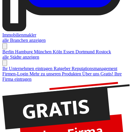
Immobilienmakler
alle Branchen anzeigen
Berlin
Hamburg
München
Köln
Essen
Dortmund
Rostock
alle Städte anzeigen
Ihr Unternehmen eintragen
Ratgeber Reputationsmanagement
Firmen-Login
Mehr zu unseren Produkten
Über uns
Gratis! Ihre
Firma eintragen