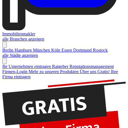
Immobilienmakler
alle Branchen anzeigen
Berlin
Hamburg
München
Köln
Essen
Dortmund
Rostock
alle Städte anzeigen
Ihr Unternehmen eintragen
Ratgeber Reputationsmanagement
Firmen-Login
Mehr zu unseren Produkten
Über uns
Gratis! Ihre
Firma eintragen