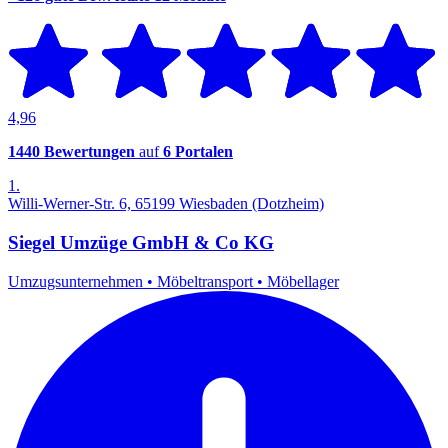
4,96
1440 Bewertungen
auf
6 Portalen
1.
Willi-Werner-Str. 6, 65199 Wiesbaden (Dotzheim)
Siegel Umzüge GmbH & Co KG
Umzugsunternehmen
•
Möbeltransport
•
Möbellager