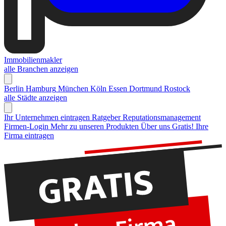
Immobilienmakler
alle Branchen anzeigen
Berlin
Hamburg
München
Köln
Essen
Dortmund
Rostock
alle Städte anzeigen
Ihr Unternehmen eintragen
Ratgeber Reputationsmanagement
Firmen-Login
Mehr zu unseren Produkten
Über uns
Gratis! Ihre
Firma eintragen