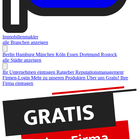
Immobilienmakler
alle Branchen anzeigen
Berlin
Hamburg
München
Köln
Essen
Dortmund
Rostock
alle Städte anzeigen
Ihr Unternehmen eintragen
Ratgeber Reputationsmanagement
Firmen-Login
Mehr zu unseren Produkten
Über uns
Gratis! Ihre
Firma eintragen