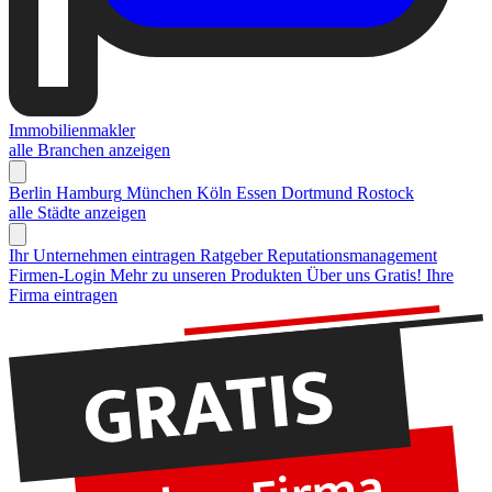
Immobilienmakler
alle Branchen anzeigen
Berlin
Hamburg
München
Köln
Essen
Dortmund
Rostock
alle Städte anzeigen
Ihr Unternehmen eintragen
Ratgeber Reputationsmanagement
Firmen-Login
Mehr zu unseren Produkten
Über uns
Gratis! Ihre
Firma eintragen