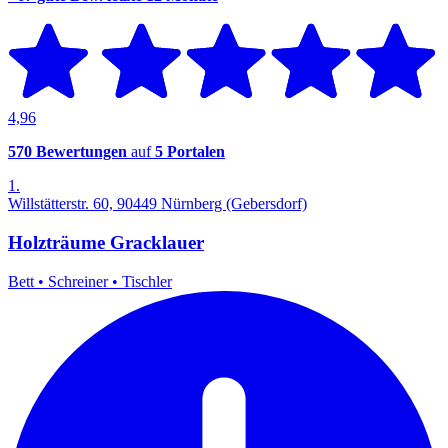
4,96
570 Bewertungen
auf
5 Portalen
1.
Willstätterstr. 60, 90449 Nürnberg (Gebersdorf)
Holzträume Gracklauer
Bett
•
Schreiner
•
Tischler