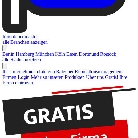
Immobilienmakler
alle Branchen anzeigen
Berlin
Hamburg
München
Köln
Essen
Dortmund
Rostock
alle Städte anzeigen
Ihr Unternehmen eintragen
Ratgeber Reputationsmanagement
Firmen-Login
Mehr zu unseren Produkten
Über uns
Gratis! Ihre
Firma eintragen