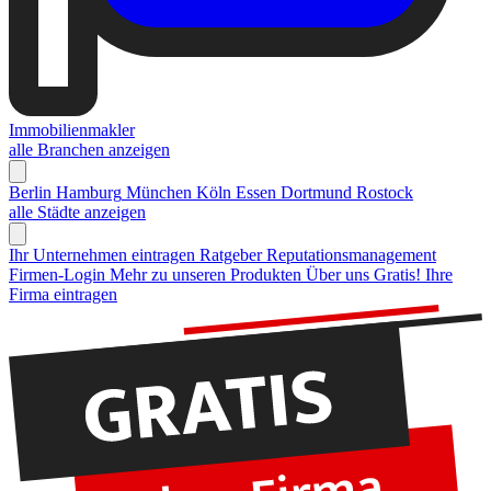
Immobilienmakler
alle Branchen anzeigen
Berlin
Hamburg
München
Köln
Essen
Dortmund
Rostock
alle Städte anzeigen
Ihr Unternehmen eintragen
Ratgeber Reputationsmanagement
Firmen-Login
Mehr zu unseren Produkten
Über uns
Gratis! Ihre
Firma eintragen