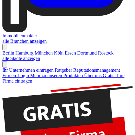
Immobilienmakler
alle Branchen anzeigen
Berlin
Hamburg
München
Köln
Essen
Dortmund
Rostock
alle Städte anzeigen
Ihr Unternehmen eintragen
Ratgeber Reputationsmanagement
Firmen-Login
Mehr zu unseren Produkten
Über uns
Gratis! Ihre
Firma eintragen