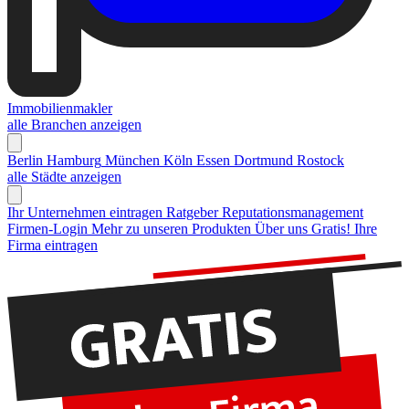
Immobilienmakler
alle Branchen anzeigen
Berlin
Hamburg
München
Köln
Essen
Dortmund
Rostock
alle Städte anzeigen
Ihr Unternehmen eintragen
Ratgeber Reputationsmanagement
Firmen-Login
Mehr zu unseren Produkten
Über uns
Gratis! Ihre
Firma eintragen