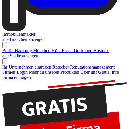
Immobilienmakler
alle Branchen anzeigen
Berlin
Hamburg
München
Köln
Essen
Dortmund
Rostock
alle Städte anzeigen
Ihr Unternehmen eintragen
Ratgeber Reputationsmanagement
Firmen-Login
Mehr zu unseren Produkten
Über uns
Gratis! Ihre
Firma eintragen