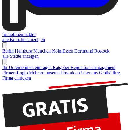
Immobilienmakler
alle Branchen anzeigen
Berlin
Hamburg
München
Köln
Essen
Dortmund
Rostock
alle Städte anzeigen
Ihr Unternehmen eintragen
Ratgeber Reputationsmanagement
Firmen-Login
Mehr zu unseren Produkten
Über uns
Gratis! Ihre
Firma eintragen