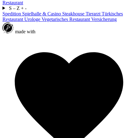
Restaurant
S – Z
+
-
Spedition
Spielhalle & Casino
Steakhouse
Tierarzt
Türkisches
Restaurant
Urologe
Vegetarisches Restaurant
Versicherung
made with