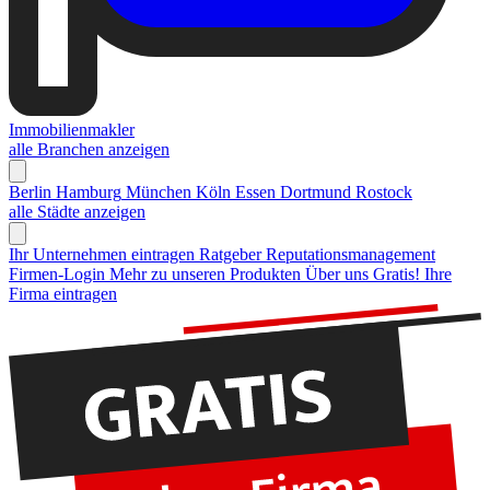
Immobilienmakler
alle Branchen anzeigen
Berlin
Hamburg
München
Köln
Essen
Dortmund
Rostock
alle Städte anzeigen
Ihr Unternehmen eintragen
Ratgeber Reputationsmanagement
Firmen-Login
Mehr zu unseren Produkten
Über uns
Gratis! Ihre
Firma eintragen