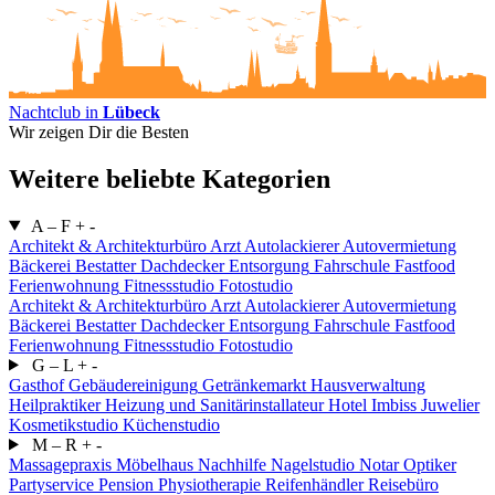
Nachtclub in
Lübeck
Wir zeigen Dir die Besten
Weitere beliebte Kategorien
A – F
+
-
Architekt & Architekturbüro
Arzt
Autolackierer
Autovermietung
Bäckerei
Bestatter
Dachdecker
Entsorgung
Fahrschule
Fastfood
Ferienwohnung
Fitnessstudio
Fotostudio
Architekt & Architekturbüro
Arzt
Autolackierer
Autovermietung
Bäckerei
Bestatter
Dachdecker
Entsorgung
Fahrschule
Fastfood
Ferienwohnung
Fitnessstudio
Fotostudio
G – L
+
-
Gasthof
Gebäudereinigung
Getränkemarkt
Hausverwaltung
Heilpraktiker
Heizung und Sanitärinstallateur
Hotel
Imbiss
Juwelier
Kosmetikstudio
Küchenstudio
M – R
+
-
Massagepraxis
Möbelhaus
Nachhilfe
Nagelstudio
Notar
Optiker
Partyservice
Pension
Physiotherapie
Reifenhändler
Reisebüro