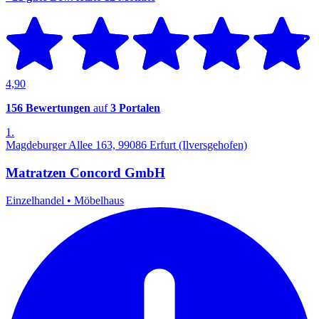
4,90
156 Bewertungen
auf
3 Portalen
1.
Magdeburger Allee 163, 99086 Erfurt (Ilversgehofen)
Matratzen Concord GmbH
Einzelhandel
•
Möbelhaus