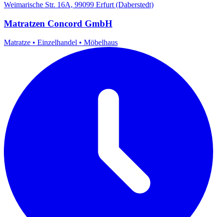
Weimarische Str. 16A, 99099 Erfurt (Daberstedt)
Matratzen Concord GmbH
Matratze
•
Einzelhandel
•
Möbelhaus