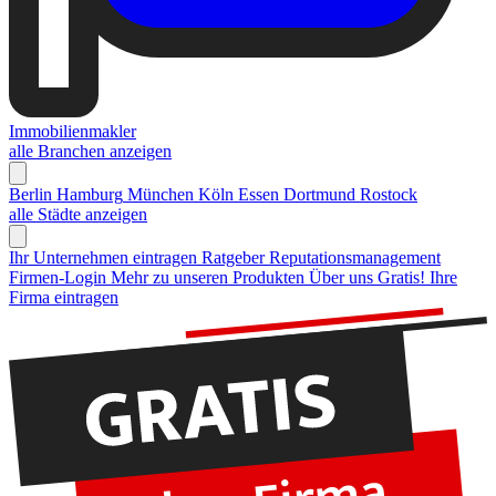
Immobilienmakler
alle Branchen anzeigen
Berlin
Hamburg
München
Köln
Essen
Dortmund
Rostock
alle Städte anzeigen
Ihr Unternehmen eintragen
Ratgeber Reputationsmanagement
Firmen-Login
Mehr zu unseren Produkten
Über uns
Gratis! Ihre
Firma eintragen