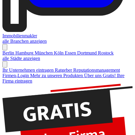
Immobilienmakler
alle Branchen anzeigen
Berlin
Hamburg
München
Köln
Essen
Dortmund
Rostock
alle Städte anzeigen
Ihr Unternehmen eintragen
Ratgeber Reputationsmanagement
Firmen-Login
Mehr zu unseren Produkten
Über uns
Gratis! Ihre
Firma eintragen