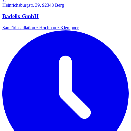
Heinrichsburgstr. 39, 92348 Berg
Badelix GmbH
Sanitärinstallation
•
Hochbau
•
Klempner