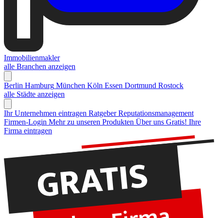
Immobilienmakler
alle Branchen anzeigen
Berlin
Hamburg
München
Köln
Essen
Dortmund
Rostock
alle Städte anzeigen
Ihr Unternehmen eintragen
Ratgeber Reputationsmanagement
Firmen-Login
Mehr zu unseren Produkten
Über uns
Gratis! Ihre
Firma eintragen