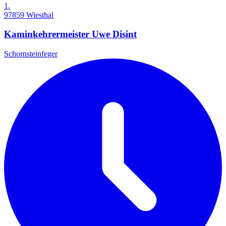
1.
97859 Wiesthal
Kaminkehrermeister Uwe Disint
Schornsteinfeger