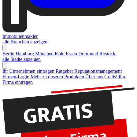
Immobilienmakler
alle Branchen anzeigen
Berlin
Hamburg
München
Köln
Essen
Dortmund
Rostock
alle Städte anzeigen
Ihr Unternehmen eintragen
Ratgeber Reputationsmanagement
Firmen-Login
Mehr zu unseren Produkten
Über uns
Gratis! Ihre
Firma eintragen