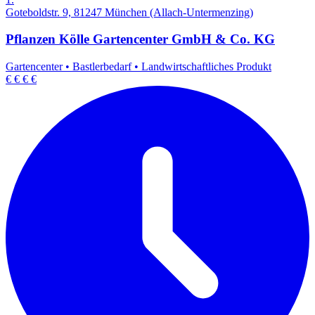
Goteboldstr. 9, 81247 München (Allach-Untermenzing)
Pflanzen Kölle Gartencenter GmbH & Co. KG
Gartencenter
•
Bastlerbedarf
•
Landwirtschaftliches Produkt
€
€
€
€