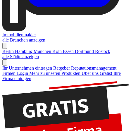
Immobilienmakler
alle Branchen anzeigen
Berlin
Hamburg
München
Köln
Essen
Dortmund
Rostock
alle Städte anzeigen
Ihr Unternehmen eintragen
Ratgeber Reputationsmanagement
Firmen-Login
Mehr zu unseren Produkten
Über uns
Gratis! Ihre
Firma eintragen