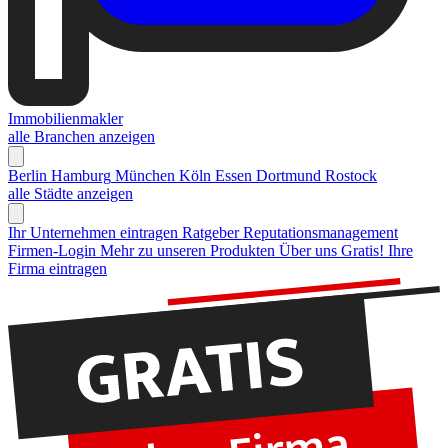
Immobilienmakler
alle Branchen anzeigen
Berlin
Hamburg
München
Köln
Essen
Dortmund
Rostock
alle Städte anzeigen
Ihr Unternehmen eintragen
Ratgeber Reputationsmanagement
Firmen-Login
Mehr zu unseren Produkten
Über uns
Gratis! Ihre
Firma eintragen