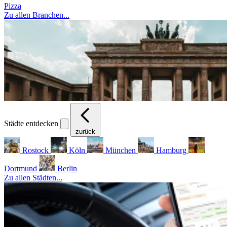
Pizza
Zu allen Branchen...
Städte entdecken
zurück
Rostock
Köln
München
Hamburg
Dortmund
Berlin
Zu allen Städten...