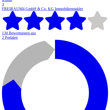
3
FREIRAUM4 GmbH & Co. KG
Immobilienmakler
130 Bewertungen aus
2 Portalen