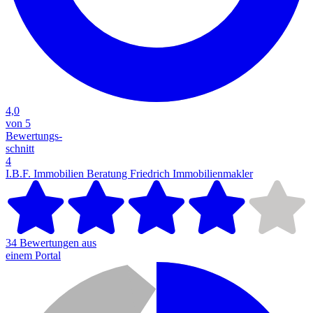
4,0
von 5
Bewertungs-
schnitt
4
I.B.F. Immobilien Beratung Friedrich
Immobilienmakler
34 Bewertungen aus
einem Portal