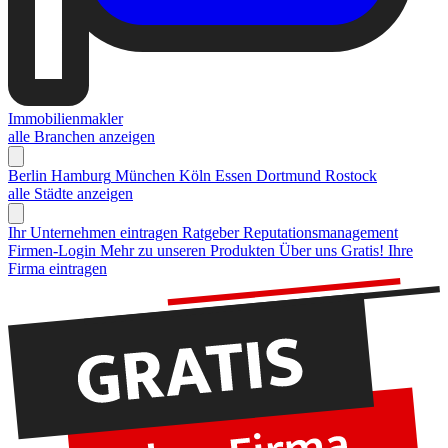
Immobilienmakler
alle Branchen anzeigen
Berlin
Hamburg
München
Köln
Essen
Dortmund
Rostock
alle Städte anzeigen
Ihr Unternehmen eintragen
Ratgeber Reputationsmanagement
Firmen-Login
Mehr zu unseren Produkten
Über uns
Gratis! Ihre
Firma eintragen