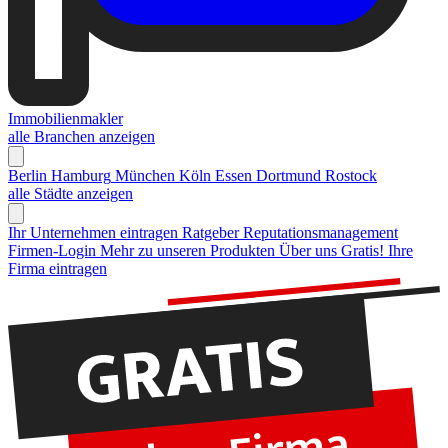
Immobilienmakler
alle Branchen anzeigen
Berlin
Hamburg
München
Köln
Essen
Dortmund
Rostock
alle Städte anzeigen
Ihr Unternehmen eintragen
Ratgeber Reputationsmanagement
Firmen-Login
Mehr zu unseren Produkten
Über uns
Gratis! Ihre
Firma eintragen