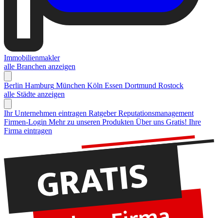
Immobilienmakler
alle Branchen anzeigen
Berlin
Hamburg
München
Köln
Essen
Dortmund
Rostock
alle Städte anzeigen
Ihr Unternehmen eintragen
Ratgeber Reputationsmanagement
Firmen-Login
Mehr zu unseren Produkten
Über uns
Gratis! Ihre
Firma eintragen