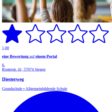
1,00
eine Bewertung
auf
einem Portal
6.
Rosterstr. 41, 57074 Siegen
Diesterweg
Grundschule
•
Allgemeinbildende Schule