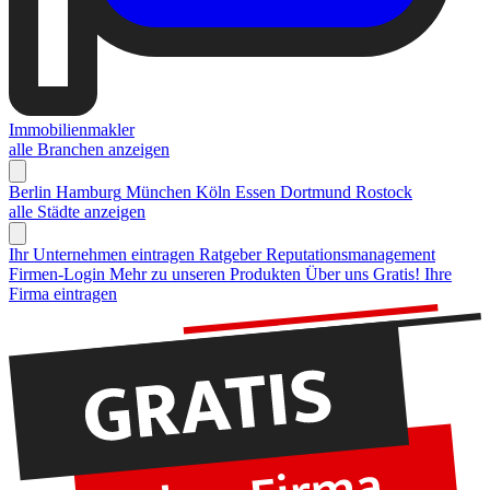
Immobilienmakler
alle Branchen anzeigen
Berlin
Hamburg
München
Köln
Essen
Dortmund
Rostock
alle Städte anzeigen
Ihr Unternehmen eintragen
Ratgeber Reputationsmanagement
Firmen-Login
Mehr zu unseren Produkten
Über uns
Gratis! Ihre
Firma eintragen