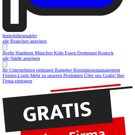
Immobilienmakler
alle Branchen anzeigen
Berlin
Hamburg
München
Köln
Essen
Dortmund
Rostock
alle Städte anzeigen
Ihr Unternehmen eintragen
Ratgeber Reputationsmanagement
Firmen-Login
Mehr zu unseren Produkten
Über uns
Gratis! Ihre
Firma eintragen