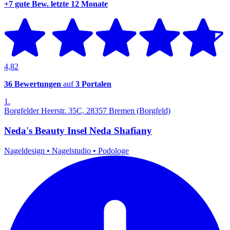
+7 gute Bew.
letzte 12 Monate
4,82
36 Bewertungen
auf
3 Portalen
1.
Borgfelder Heerstr. 35C, 28357 Bremen (Borgfeld)
Neda's Beauty Insel Neda Shafiany
Nageldesign
•
Nagelstudio
•
Podologe