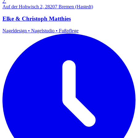
2.
Auf der Hohwisch 2, 28207 Bremen (Hastedt)
Elke & Christoph Matthies
Nageldesign
•
Nagelstudio
•
Fußpflege