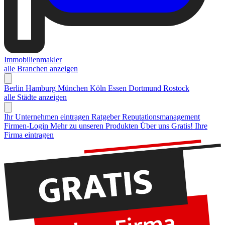
Immobilienmakler
alle Branchen anzeigen
Berlin
Hamburg
München
Köln
Essen
Dortmund
Rostock
alle Städte anzeigen
Ihr Unternehmen eintragen
Ratgeber Reputationsmanagement
Firmen-Login
Mehr zu unseren Produkten
Über uns
Gratis! Ihre
Firma eintragen