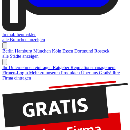
Immobilienmakler
alle Branchen anzeigen
Berlin
Hamburg
München
Köln
Essen
Dortmund
Rostock
alle Städte anzeigen
Ihr Unternehmen eintragen
Ratgeber Reputationsmanagement
Firmen-Login
Mehr zu unseren Produkten
Über uns
Gratis! Ihre
Firma eintragen