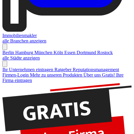
Immobilienmakler
alle Branchen anzeigen
Berlin
Hamburg
München
Köln
Essen
Dortmund
Rostock
alle Städte anzeigen
Ihr Unternehmen eintragen
Ratgeber Reputationsmanagement
Firmen-Login
Mehr zu unseren Produkten
Über uns
Gratis! Ihre
Firma eintragen