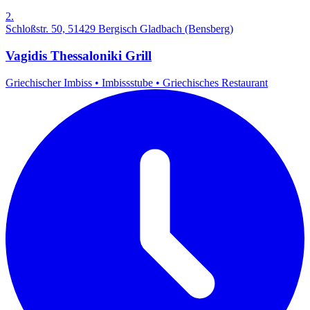
2.
Schloßstr. 50, 51429 Bergisch Gladbach (Bensberg)
Vagidis Thessaloniki Grill
Griechischer Imbiss
•
Imbissstube
•
Griechisches Restaurant