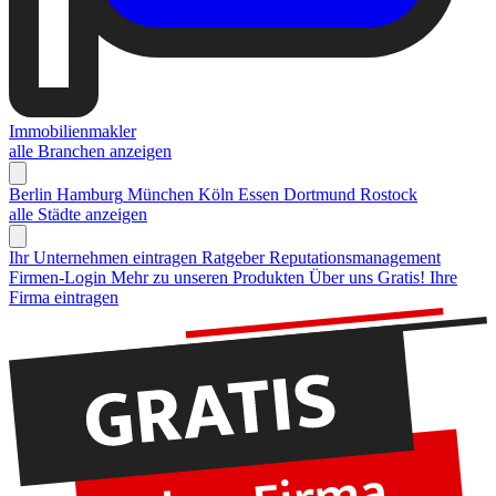
Immobilienmakler
alle Branchen anzeigen
Berlin
Hamburg
München
Köln
Essen
Dortmund
Rostock
alle Städte anzeigen
Ihr Unternehmen eintragen
Ratgeber Reputationsmanagement
Firmen-Login
Mehr zu unseren Produkten
Über uns
Gratis! Ihre
Firma eintragen