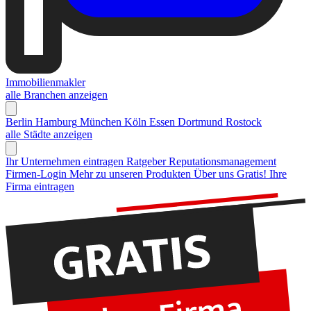
Immobilienmakler
alle Branchen anzeigen
Berlin
Hamburg
München
Köln
Essen
Dortmund
Rostock
alle Städte anzeigen
Ihr Unternehmen eintragen
Ratgeber Reputationsmanagement
Firmen-Login
Mehr zu unseren Produkten
Über uns
Gratis! Ihre
Firma eintragen