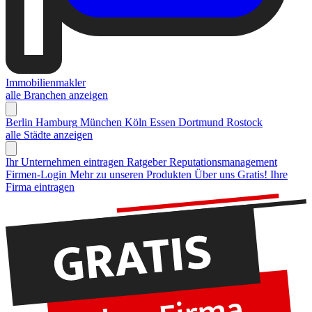
Immobilienmakler
alle Branchen anzeigen
Berlin
Hamburg
München
Köln
Essen
Dortmund
Rostock
alle Städte anzeigen
Ihr Unternehmen eintragen
Ratgeber Reputationsmanagement
Firmen-Login
Mehr zu unseren Produkten
Über uns
Gratis! Ihre
Firma eintragen