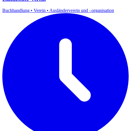
Buchhandlung
•
Verein
•
Ausländerverein und –organisation