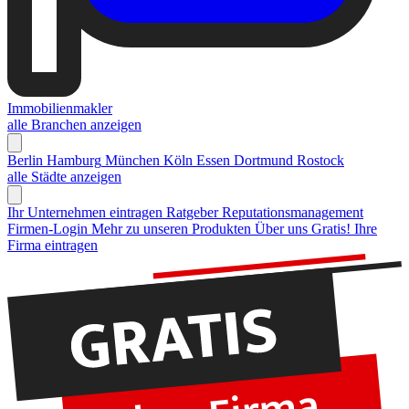
Immobilienmakler
alle Branchen anzeigen
Berlin
Hamburg
München
Köln
Essen
Dortmund
Rostock
alle Städte anzeigen
Ihr Unternehmen eintragen
Ratgeber Reputationsmanagement
Firmen-Login
Mehr zu unseren Produkten
Über uns
Gratis! Ihre
Firma eintragen