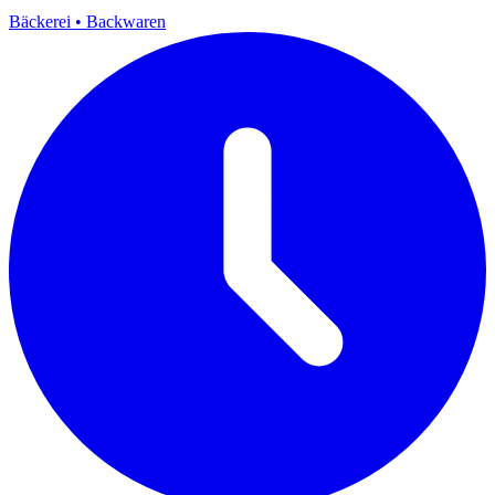
Bäckerei
•
Backwaren