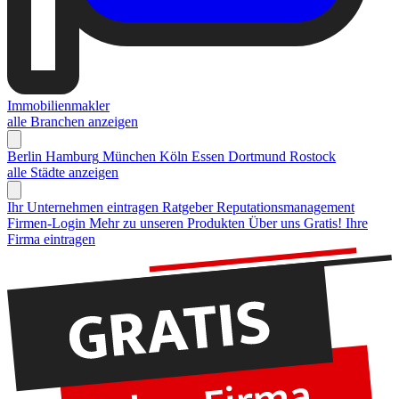
Immobilienmakler
alle Branchen anzeigen
Berlin
Hamburg
München
Köln
Essen
Dortmund
Rostock
alle Städte anzeigen
Ihr Unternehmen eintragen
Ratgeber Reputationsmanagement
Firmen-Login
Mehr zu unseren Produkten
Über uns
Gratis! Ihre
Firma eintragen