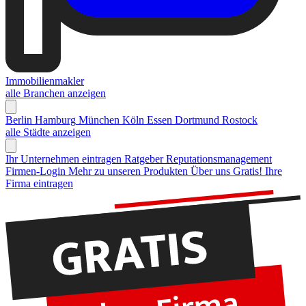
Immobilienmakler
alle Branchen anzeigen
Berlin
Hamburg
München
Köln
Essen
Dortmund
Rostock
alle Städte anzeigen
Ihr Unternehmen eintragen
Ratgeber Reputationsmanagement
Firmen-Login
Mehr zu unseren Produkten
Über uns
Gratis! Ihre
Firma eintragen