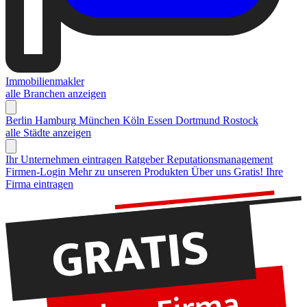
Immobilienmakler
alle Branchen anzeigen
Berlin
Hamburg
München
Köln
Essen
Dortmund
Rostock
alle Städte anzeigen
Ihr Unternehmen eintragen
Ratgeber Reputationsmanagement
Firmen-Login
Mehr zu unseren Produkten
Über uns
Gratis! Ihre
Firma eintragen