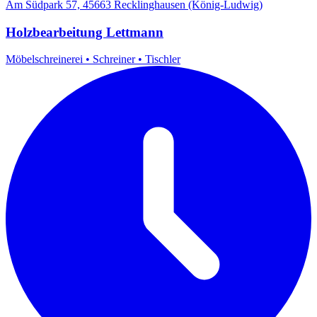
Am Südpark 57, 45663 Recklinghausen (König-Ludwig)
Holzbearbeitung Lettmann
Möbelschreinerei
•
Schreiner
•
Tischler