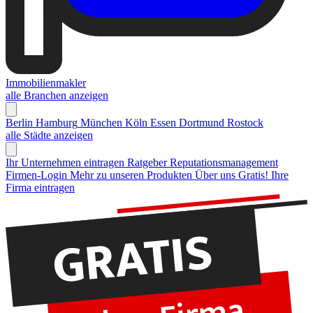
Immobilienmakler
alle Branchen anzeigen
Berlin
Hamburg
München
Köln
Essen
Dortmund
Rostock
alle Städte anzeigen
Ihr Unternehmen eintragen
Ratgeber Reputationsmanagement
Firmen-Login
Mehr zu unseren Produkten
Über uns
Gratis! Ihre
Firma eintragen