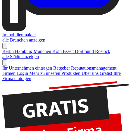
Immobilienmakler
alle Branchen anzeigen
Berlin
Hamburg
München
Köln
Essen
Dortmund
Rostock
alle Städte anzeigen
Ihr Unternehmen eintragen
Ratgeber Reputationsmanagement
Firmen-Login
Mehr zu unseren Produkten
Über uns
Gratis! Ihre
Firma eintragen