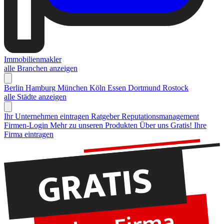
Immobilienmakler
alle Branchen anzeigen
Berlin
Hamburg
München
Köln
Essen
Dortmund
Rostock
alle Städte anzeigen
Ihr Unternehmen eintragen
Ratgeber Reputationsmanagement
Firmen-Login
Mehr zu unseren Produkten
Über uns
Gratis! Ihre
Firma eintragen