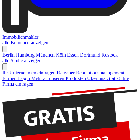
Immobilienmakler
alle Branchen anzeigen
Berlin
Hamburg
München
Köln
Essen
Dortmund
Rostock
alle Städte anzeigen
Ihr Unternehmen eintragen
Ratgeber Reputationsmanagement
Firmen-Login
Mehr zu unseren Produkten
Über uns
Gratis! Ihre
Firma eintragen