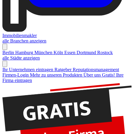
Immobilienmakler
alle Branchen anzeigen
Berlin
Hamburg
München
Köln
Essen
Dortmund
Rostock
alle Städte anzeigen
Ihr Unternehmen eintragen
Ratgeber Reputationsmanagement
Firmen-Login
Mehr zu unseren Produkten
Über uns
Gratis! Ihre
Firma eintragen